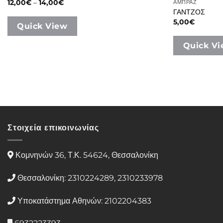
Price
12,00
€
–
14,00
€
ΑΜΠΡΑΖ
range:
ΓΑΝΤΖΟΣ
12,00€
5,00
€
through
Quick View
14,00€
Quick V
Στοιχεία επικοινωνίας
Κομνηνών 36, Τ.Κ. 54624, Θεσσαλονίκη
Θεσσαλονίκη: 2310224289, 2310233978
Υποκατάστημα Αθηνών: 2102204383