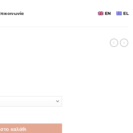
πικοινωνία
EN
EL
ice
nge:
,00€
rough
,00€
στο καλάθι