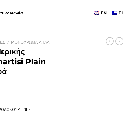
πικοινωνία
EN
EL
ΕΣ
/
ΜΟΝΟΧΡΩΜΑ ΑΠΛΑ
ερικής
artisi Plain
υά
ΡΟΛΟΚΟΥΡΤΙΝΕΣ