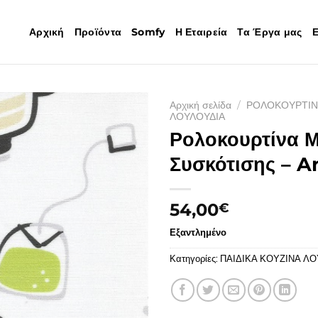
Αρχική
Προϊόντα
Somfy
Η Εταιρεία
Τα Έργα μας
Ε
Αρχική σελίδα
/
ΡΟΛΟΚΟΥΡΤΙΝ
ΛΟΥΛΟΥΔΙΑ
Ρολοκουρτίνα Μ
Συσκότισης – An
54,00
€
Εξαντλημένο
Κατηγορίες:
ΠΑΙΔΙΚΑ ΚΟΥΖΙΝΑ Λ