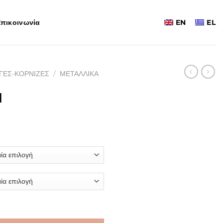
πικοινωνία
EN
EL
ΓΕΣ-ΚΟΡΝΙΖΕΣ
/
ΜΕΤΑΛΛΙΚΑ
N
Price
range:
77,00€
through
180,00€