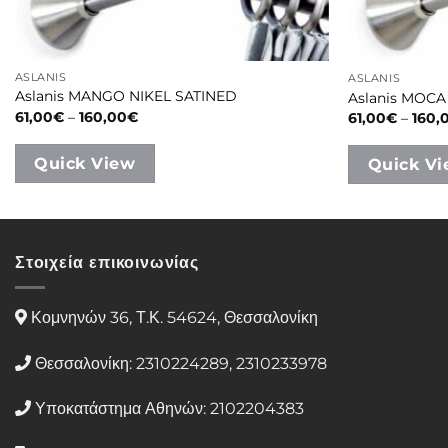
ASLANIS
ASLANIS
Aslanis MANGO NIKEL SATINED
Aslanis MOCA
Price
61,00
€
–
160,00
€
61,00
€
–
160,
range:
61,00€
through
Quick View
Quick V
160,00€
Στοιχεία επικοινωνίας
Κομνηνών 36, Τ.Κ. 54624, Θεσσαλονίκη
Θεσσαλονίκη: 2310224289, 2310233978
Υποκατάστημα Αθηνών: 2102204383