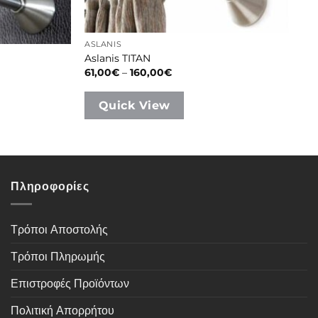
ASLANIS
Aslanis TITAN
Price
61,00
€
–
160,00
€
range:
61,00€
through
Quick View
160,00€
Πληροφορίες
Τρόποι Αποστολής
Τρόποι Πληρωμής
Επιστροφές Προϊόντων
Πολιτική Απορρήτου