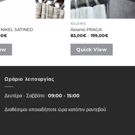
ASLANIS
 NIKEL SATINED
Aslanis PRAGA
Price
Price
00
€
83,00
€
–
199,00
€
range:
range:
61,00€
83,00€
through
through
iew
Quick View
160,00€
199,00€
Ωράριο λειτουργίας
Δευτέρα - Σαββάτο :
09:00 - 15:00
Διαθέσιμοι οποιαδήποτε ώρα κατόπιν ραντεβού