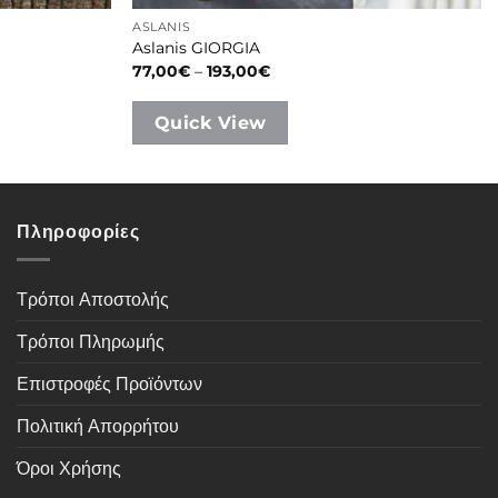
ASLANIS
Aslanis GIORGIA
Price
77,00
€
–
193,00
€
range:
77,00€
through
Quick View
193,00€
Πληροφορίες
Τρόποι Αποστολής
Τρόποι Πληρωμής
Επιστροφές Προϊόντων
Πολιτική Απορρήτου
Όροι Χρήσης