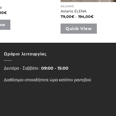
ASLANIS
N
Aslanis ELENA
Price
00
€
range:
Price
79,00
€
–
194,00
€
77,00€
range:
through
79,00€
iew
180,00€
through
Quick View
194,00€
Ωράριο λειτουργίας
Δευτέρα - Σαββάτο :
09:00 - 15:00
Διαθέσιμοι οποιαδήποτε ώρα κατόπιν ραντεβού