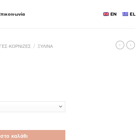
πικοινωνία
EN
EL
ΓΕΣ-ΚΟΡΝΙΖΕΣ
/
ΞΥΛΙΝΑ
Price
range:
92,00€
through
140,00€
στο καλάθι