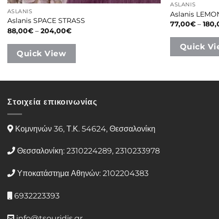
ASLANIS
ASLANIS
Aslanis LEMO
Aslanis SPACE STRASS
77,00
€
–
180,
Price
88,00
€
–
204,00
€
range:
88,00€
Quick V
through
Quick View
204,00€
Στοιχεία επικοινωνίας
Κομνηνών 36, Τ.Κ. 54624, Θεσσαλονίκη
Θεσσαλονίκη: 2310224289, 2310233978
Υποκατάστημα Αθηνών: 2102204383
6932223393
info@tsouridis.gr