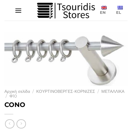
Μετάβαση
στο
EN
EL
περιεχόμενο
Αρχική σελίδα
/
ΚΟΥΡΤΙΝΟΒΕΡΓΕΣ-ΚΟΡΝΙΖΕΣ
/
ΜΕΤΑΛΛΙΚΑ
/
Φ10
CONO