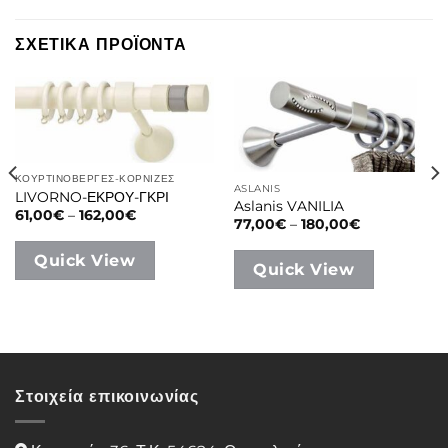
ΣΧΕΤΙΚΑ ΠΡΟΪΟΝΤΑ
ΚΟΥΡΤΙΝΟΒΕΡΓΕΣ-ΚΟΡΝΙΖΕΣ
ASLANIS
LIVORNO-ΕΚΡΟΥ-ΓΚΡΙ
Aslanis VANILIA
Price
61,00
€
–
162,00
€
Price
77,00
€
–
180,00
€
range:
range:
61,00€
77,00€
through
Quick View
through
162,00€
Quick View
180,00€
Στοιχεία επικοινωνίας