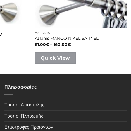
ASLANIS
ED
Aslanis MANGO NIKEL SATINED
Price
61,00
€
–
160,00
€
range:
61,00€
through
Quick View
160,00€
Πληροφορίες
Τρόποι Αποστολής
Τρόποι Πληρωμής
Επιστροφές Προϊόντων