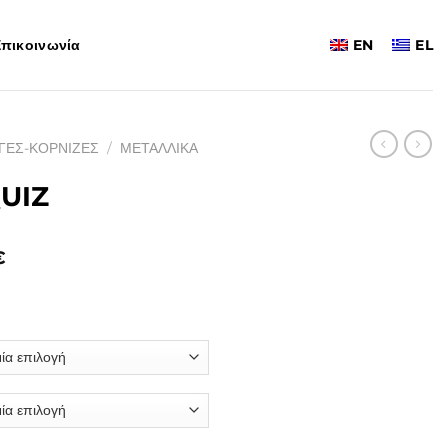
πικοινωνία
EN
EL
ΓΕΣ-ΚΟΡΝΙΖΕΣ
/
ΜΕΤΑΛΛΙΚΑ
QUIZ
Price
€
range:
137,00€
through
208,00€