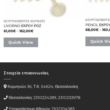
ΚΟΥΡΤΙΝΟΒΕΡΓΕ
ΚΟΥΡΤΙΝΟΒΕΡΓΕΣ-ΚΟΡΝΙΖΕΣ
PENCIL ΕΚΡΟ
LIVORNO-ΕΚΡΟΥ-ΡΟΖ
68,00
€
–
160
Price
61,00
€
–
162,00
€
range:
61,00€
through
Quick V
Quick View
162,00€
Στοιχεία επικοινωνίας
Κομνηνών 36, Τ.Κ. 54624, Θεσσαλονίκη
Θεσσαλονίκη: 2310224289, 2310233978
Υποκατάστημα Αθηνών: 2102204383