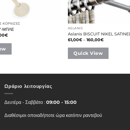
Σ-ΚΟΡΝΙΖΕΣ
ASLANIS
Υ-ΜΠΛΕ
Aslanis BISCUIT NIKEL SATIN
Price
,00
€
range:
Price
61,00
€
–
160,00
€
68,00€
range:
through
61,00€
iew
160,00€
through
Quick View
160,00€
Ωράριο λειτουργίας
Δευτέρα - Σαββάτο :
09:00 - 15:00
Διαθέσιμοι οποιαδήποτε ώρα κατόπιν ραντεβού