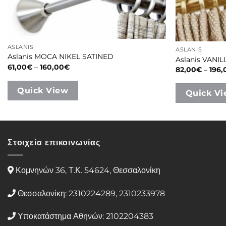
ASLANIS
ASLANIS
Aslanis MOCA NIKEL SATINED
Aslanis VANIL
Price
61,00
€
–
160,00
€
82,00
€
–
196,
range:
61,00€
through
Quick View
Quick V
160,00€
Στοιχεία επικοινωνίας
Κομνηνών 36, Τ.Κ. 54624, Θεσσαλονίκη
Θεσσαλονίκη: 2310224289, 2310233978
Υποκατάστημα Αθηνών: 2102204383