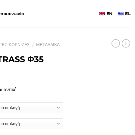
πικοινωνία
EN
EL
ΓΕΣ-ΚΟΡΝΙΖΕΣ
/
ΜΕΤΑΛΛΙΚΑ
TRASS Φ35
Price
€
range:
ι αντικέ.
105,00€
through
183,00€