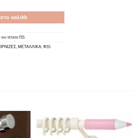
σότητα
στο καλάθι
 sw strass f35
ΟΡΝΙΖΕΣ
,
ΜΕΤΑΛΛΙΚΑ
,
Φ35