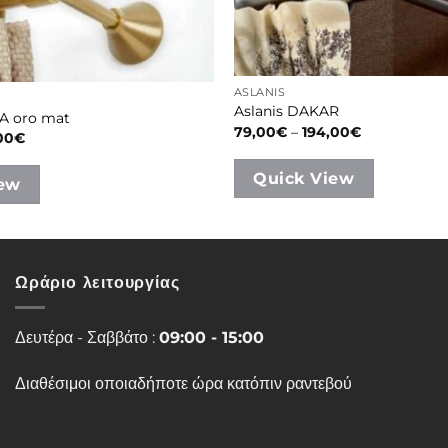
ASLANIS
Aslanis DAKAR
IA oro mat
Price
79,00
€
–
194,00
€
Price
00
€
range:
range:
79,00€
82,00€
through
Quick View
through
iew
194,00€
196,00€
Ωράριο λειτουργίας
Δευτέρα - Σαββάτο :
09:00 - 15:00
Διαθέσιμοι οποιαδήποτε ώρα κατόπιν ραντεβού