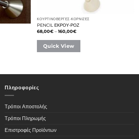
ΚΟΥΡΤΙΝΟΒΕΡΓΕΣ-ΚΟΡΝΙΖΕΣ
PENCIL ΕΚΡΟΥ-ΡΟΖ
Price
68,00
€
–
160,00
€
range:
68,00€
through
Quick View
160,00€
Πληροφορίες
Τρόποι Αποστολής
Τρόποι Πληρωμής
Επιστροφές Προϊόντων