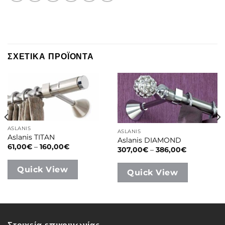
ΣΧΕΤΙΚΑ ΠΡΟΪΟΝΤΑ
ASLANIS
ASLANIS
Aslanis TITAN
Aslanis DIAMOND
Price
61,00
€
–
160,00
€
Price
307,00
€
–
386,00
€
range:
range:
61,00€
307,00€
through
through
Quick View
Quick View
160,00€
386,00€