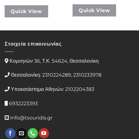
range:
95,00€
77,00€
through
through
Quick View
Quick View
207,00€
193,00€
Στοιχεία επικοινωνίας
Κομνηνών 36, Τ.Κ. 54624, Θεσσαλονίκη
Θεσσαλονίκη: 2310224289, 2310233978
Υποκατάστημα Αθηνών: 2102204383
6932223393
info@tsouridis.gr