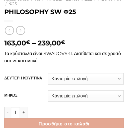
/
Φ25
PHILOSOPHY SW Φ25
Price
163,00
–
239,00
€
€
range:
Τα κρύσταλλα είναι SWAROVSKI. Διατίθεται και σε χρυσό
163,00€
σατινέ και αντικέ.
through
239,00€
ΔΕΥΤΕΡΗ ΚΟΥΡΤΙΝΑ
ΜΗΚΟΣ
PHILOSOPHY SW Φ25 ποσότητα
Προσθήκη στο καλάθι