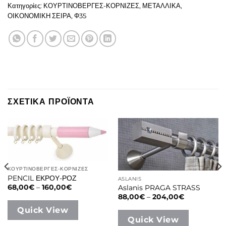
Κατηγορίες:
ΚΟΥΡΤΙΝΟΒΕΡΓΕΣ-ΚΟΡΝΙΖΕΣ
,
ΜΕΤΑΛΛΙΚΑ
,
ΟΙΚΟΝΟΜΙΚΗ ΣΕΙΡΑ
,
Φ35
ΣΧΕΤΙΚΑ ΠΡΟΪΟΝΤΑ
ΚΟΥΡΤΙΝΟΒΕΡΓΕΣ-ΚΟΡΝΙΖΕΣ
PENCIL ΕΚΡΟΥ-ΡΟΖ
ASLANIS
Price
68,00
€
–
160,00
€
Aslanis PRAGA STRASS
range:
Price
88,00
€
–
204,00
€
68,00€
range:
through
Quick View
88,00€
160,00€
through
Quick View
204,00€