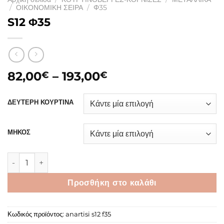
/
ΟΙΚΟΝΟΜΙΚΗ ΣΕΙΡΑ
/
Φ35
S12 Φ35
Price
82,00
–
193,00
€
€
range:
82,00€
ΔΕΥΤΕΡΗ ΚΟΥΡΤΙΝΑ
through
193,00€
ΜΗΚΟΣ
S12 Φ35 ποσότητα
Προσθήκη στο καλάθι
Κωδικός προϊόντος:
anartisi s12 f35