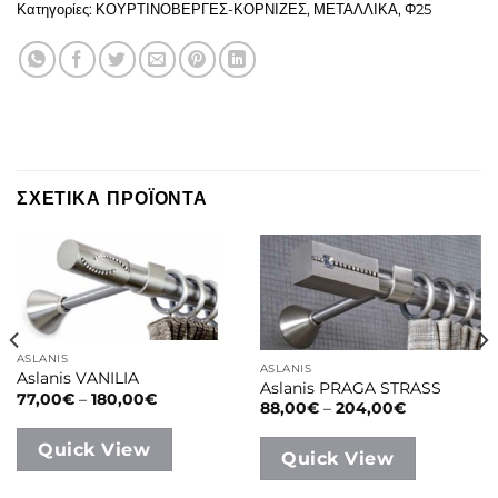
Κατηγορίες:
ΚΟΥΡΤΙΝΟΒΕΡΓΕΣ-ΚΟΡΝΙΖΕΣ
,
ΜΕΤΑΛΛΙΚΑ
,
Φ25
ΣΧΕΤΙΚΑ ΠΡΟΪΟΝΤΑ
ASLANIS
ASLANIS
Aslanis VANILIA
Aslanis PRAGA STRASS
Price
77,00
€
–
180,00
€
Price
88,00
€
–
204,00
€
range:
range:
77,00€
88,00€
through
Quick View
through
180,00€
Quick View
204,00€