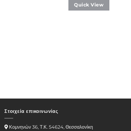
Quick View
Στοιχεία επικοινωνίας
Κομνηνών 36, Τ.Κ. 54624, Θεσσαλονίκη