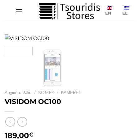
Μετάβαση
στο
EN
EL
περιεχόμενο
Αρχική σελίδα
/
SOMFY
/
ΚΑΜΕΡΕΣ
VISIDOM OC100
189,00
€