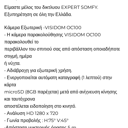
Είμαστε μέλος του δικτλυου EXPERT SOMFY.
Εξυπηρέτηση σε όλη την Ελλάδα.
Κάμερα Εξωτερική -VISIDOM OC100
• Η κάμερα παρακολούθησης VISIDOM OC100
παρακολουθεί το
περιβάλλον του σπιτιού σας από απόσταση οποιαδήποτε
στιγμή, ημέρα
ή νύχτα.
• Αδιάβροχη για εξωτερική χρήση.
• Ενεργοποιείται αυτόματη καταγραφή (1 λεπτού) στην
κάρτα
microSD (8GB παρέχεται) μετά από ανίχνευση κίνησης
και ταυτόχρονα
αποστέλεται ειδοποίηση στο κινητό.
• Ανάλυση HD 1280 x 720
• Γωνία προβολής : H:75° V:45°
•Απόσταση νυκτερινής όρασης 5 m.