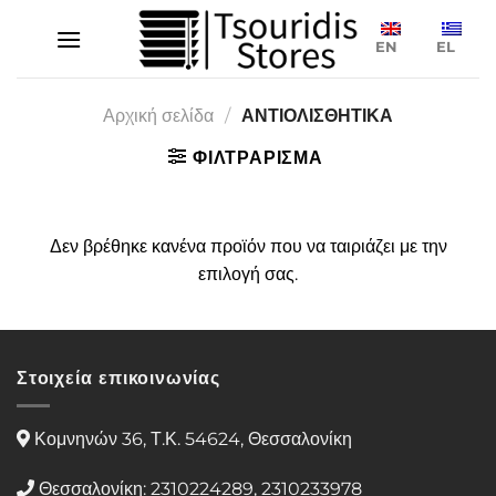
Μετάβαση
στο
EN
EL
περιεχόμενο
Αρχική σελίδα
/
ΑΝΤΙΟΛΙΣΘΗΤΙΚΑ
ΦΙΛΤΡΑΡΙΣΜΑ
Δεν βρέθηκε κανένα προϊόν που να ταιριάζει με την
επιλογή σας.
Στοιχεία επικοινωνίας
Κομνηνών 36, Τ.Κ. 54624, Θεσσαλονίκη
Θεσσαλονίκη: 2310224289, 2310233978