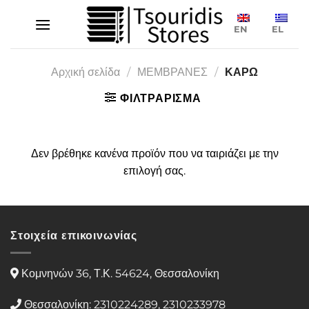
Μετάβαση
στο
EN
EL
περιεχόμενο
Αρχική σελίδα
/
ΜΕΜΒΡΑΝΕΣ
/
ΚΑΡΩ
ΦΙΛΤΡΑΡΙΣΜΑ
Δεν βρέθηκε κανένα προϊόν που να ταιριάζει με την
επιλογή σας.
Στοιχεία επικοινωνίας
Κομνηνών 36, Τ.Κ. 54624, Θεσσαλονίκη
Θεσσαλονίκη: 2310224289, 2310233978