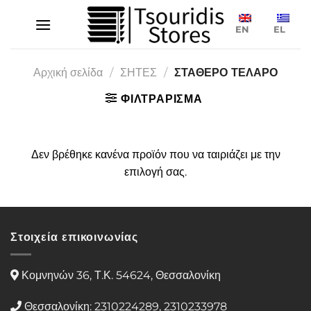
Μετάβαση
στο
EN
EL
περιεχόμενο
Αρχική σελίδα
/
ΣΗΤΕΣ
/
ΣΤΑΘΕΡΟ ΤΕΛΑΡΟ
ΦΙΛΤΡΑΡΙΣΜΑ
Δεν βρέθηκε κανένα προϊόν που να ταιριάζει με την
επιλογή σας.
Στοιχεία επικοινωνίας
Κομνηνών 36, Τ.Κ. 54624, Θεσσαλονίκη
Θεσσαλονίκη: 2310224289, 2310233978