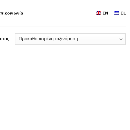
πικοινωνία
EN
EL
ατος