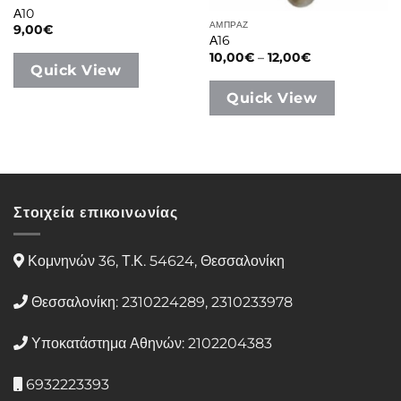
Α10
ΑΜΠΡΑΖ
9,00
€
Α16
Price
10,00
€
–
12,00
€
range:
Quick View
10,00€
through
Quick View
12,00€
Στοιχεία επικοινωνίας
Κομνηνών 36, Τ.Κ. 54624, Θεσσαλονίκη
Θεσσαλονίκη: 2310224289, 2310233978
Υποκατάστημα Αθηνών: 2102204383
6932223393