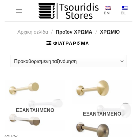
Μετάβαση
στο
EN
EL
περιεχόμενο
Αρχική σελίδα
/
Προϊόν ΧΡΩΜΑ
/
ΧΡΩΜΙΟ
ΦΙΛΤΡΑΡΙΣΜΑ
ΕΞΑΝΤΛΗΜΕΝΟ
ΕΞΑΝΤΛΗΜΕΝΟ
ΑΜΠΡΑΖ